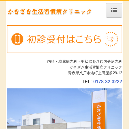
ホーム
当院について
診療案内
施設、設備など
内科・糖尿病内科・甲状腺を含む内分泌内科
かきざき生活習慣病クリニック
青森県八戸市湊町上田屋前29-12
地図、交通案内
TEL:
0178-32-3222
個人情報保護方針