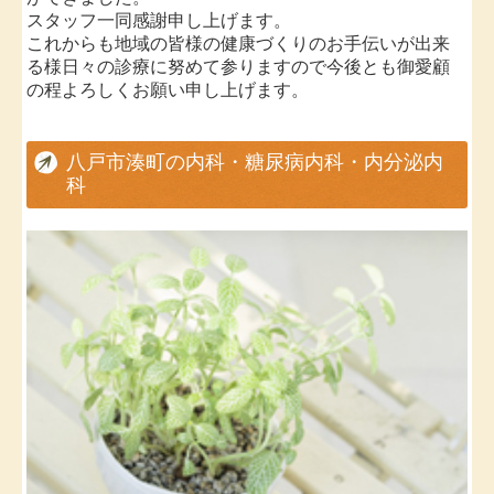
スタッフ一同感謝申し上げます。
これからも地域の皆様の健康づくりのお手伝いが出来
る様日々の診療
に努めて参りますので今後とも御愛顧
の程よろしくお願い申し上げます。
■
2015.10.09...平成27年インフルエンザ予防接種につい
八戸市湊町の内科・糖尿病内科・内分泌内
て
科
10/20（火）よりインフルエンザの予防接種を開始致し
ます。
今シーズンよりインフルエンザワクチンが3価から4価
に変更になりました。
当院ではチメロサール（水銀）フリーの製剤も採用し
ております。
詳しくはお電話にてお問い合わせください。
■
2015.06.10...ホームページを公開しました。
皆様にご活用いただけましたら幸いです。